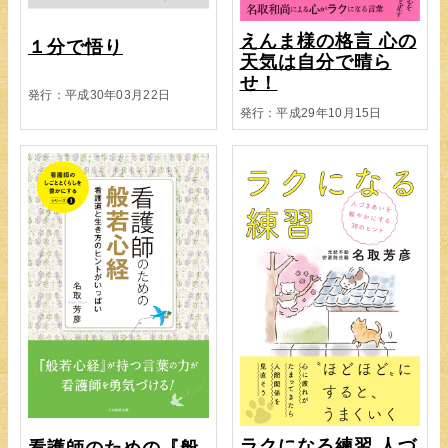
えんま様の格言 心の
１分で悟り
天気は自分で晴ら
せ！
発行：平成30年03月22日
発行：平成29年10月15日
ラクになる練習 人づ
看護師のための『般