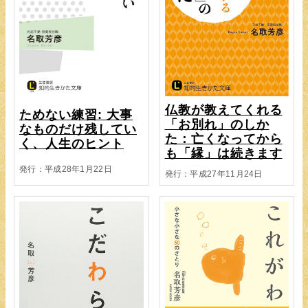
仏教が教えてくれる
ためない練習: 大事
「お別れ」のしか
なものだけ残してい
た：亡くなってから
く、人生のヒント
も「縁」は続きます
発行：平成28年1月22日
発行：平成27年11月24日