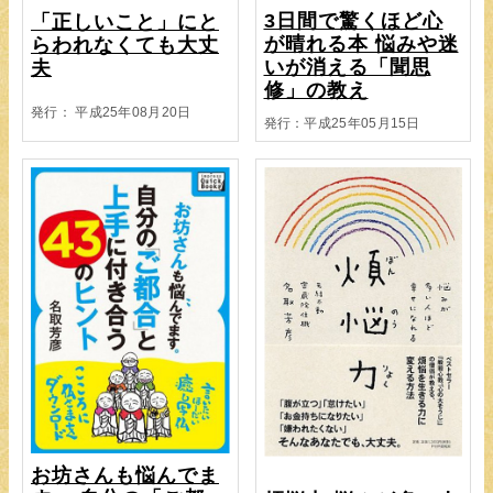
3日間で驚くほど心
「正しいこと」にと
が晴れる本 悩みや迷
らわれなくても大丈
いが消える「聞思
夫
修」の教え
発行： 平成25年08月20日
発行：平成25年05月15日
お坊さんも悩んでま