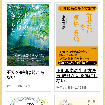
下町和尚の生き方放
不安の9割は起こら
言 許せないを気にし
ない
ない。
発行：令和3年9月15日
発行：令和3年1月28日