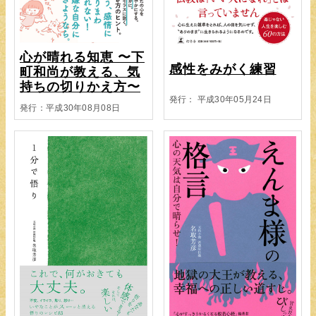
心が晴れる知恵 〜下
感性をみがく練習
町和尚が教える、気
持ちの切りかえ方〜
発行： 平成30年05月24日
発行：平成30年08月08日