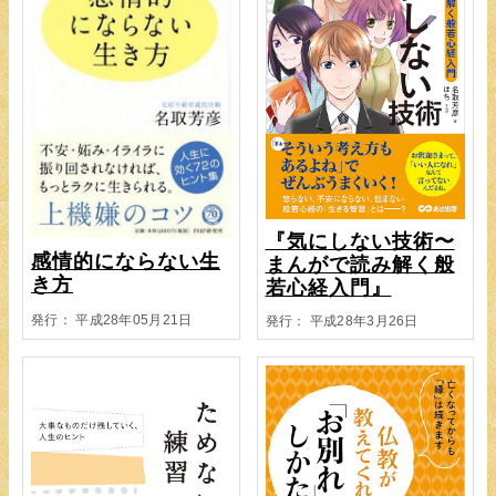
『気にしない技術〜
感情的にならない生
まんがで読み解く般
き方
若心経入門』
発行： 平成28年05月21日
発行： 平成28年3月26日