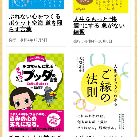
ぶれない心をつくる
人生をもっと“快
ポケット空海 道を照
適”にする 急がない
らす言葉
練習
発行：令和4年12月5日
発行：令和4年10月8日