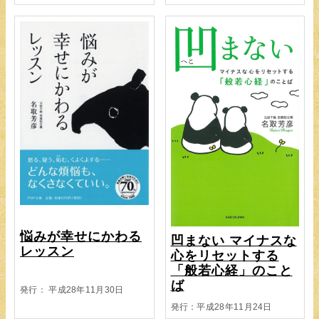
悩みが幸せにかわる
凹まない マイナスな
レッスン
心をリセットする
「般若心経」のこと
ば
発行： 平成28年11月30日
発行：平成28年11月24日