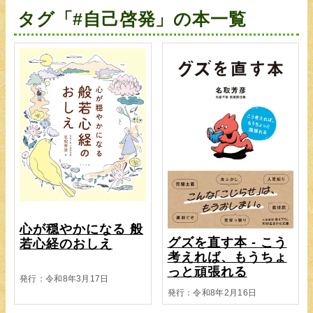
タグ「#自己啓発」の本一覧
心が穏やかになる 般
グズを直す本 - こう
若心経のおしえ
考えれば、もうちょ
っと頑張れる
発行：令和8年3月17日
発行：令和8年2月16日