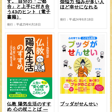
す。 自分の「ご都
煩悩力 悩みが多い人
合」と上手に付き合
ほど幸せになれる
う43のヒント（電子
書籍）
発行：平成24年6月18日
発行：平成25年4月18日
ブッダがせんせい
仏教 陽気生活のすす
め 心の杖ことば —