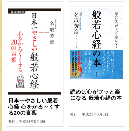
読めば心がフッと楽
になる 般若心経の本
日本一やさしい般若
心経 心をかる～くす
る20の言葉
発行： 平成23年6月8日
発行：平成23年8月5日