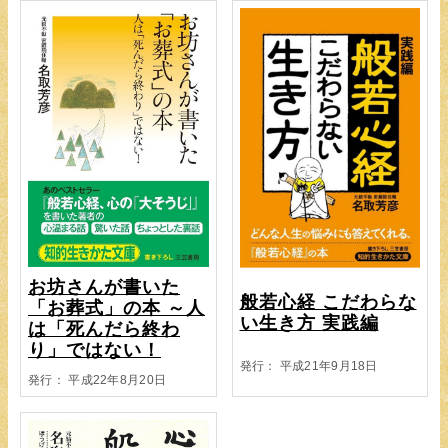
お坊さんが書いた
般若心経 こだわらな
「お葬式」の本 ～人
い生き方 実践編
は「死んだら終わ
り」ではない！
発行： 平成21年9月18日
発行： 平成22年8月20日