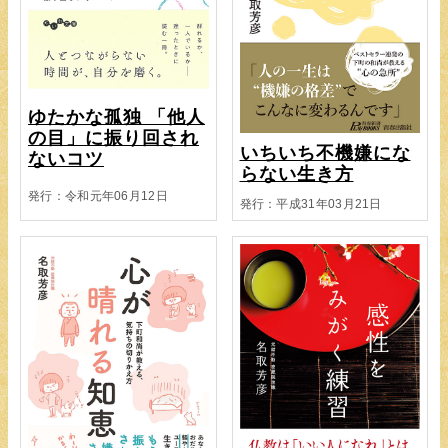
ゆたかな孤独 「他人
の目」に振り回され
いちいち不機嫌にな
ないコツ
らない生き方
発行：令和元年06月12日
発行：平成31年03月21日