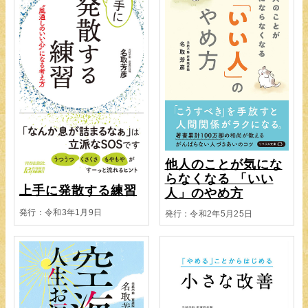
他人のことが気にな
らなくなる 「いい
上手に発散する練習
人」のやめ方
発行：令和3年1月9日
発行：令和2年5月25日