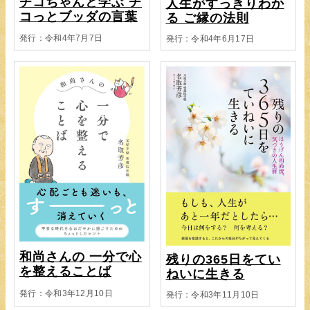
チコちゃんと学ぶ チ
人生がすっきりわか
コっとブッダの言葉
る ご縁の法則
発行：令和4年7月7日
発行：令和4年6月17日
和尚さんの 一分で心
残りの365日をてい
を整えることば
ねいに生きる
発行：令和3年12月10日
発行：令和3年11月10日