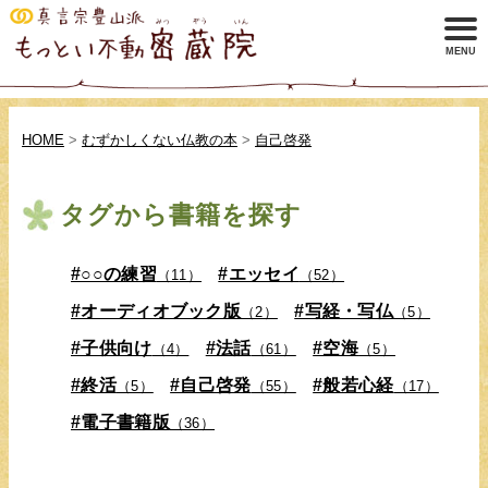
HOME
>
むずかしくない仏教の本
>
自己啓発
タグから書籍を探す
#○○の練習
#エッセイ
（11）
（52）
#オーディオブック版
#写経・写仏
（2）
（5）
#子供向け
#法話
#空海
（4）
（61）
（5）
#終活
#自己啓発
#般若心経
（5）
（55）
（17）
#電子書籍版
（36）