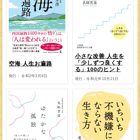
小さな改善 人生を
「少しずつ良くす
空海 人生お遍路
る」100のヒント
発行： 令和2年3月4日
発行：令和元年10月21日