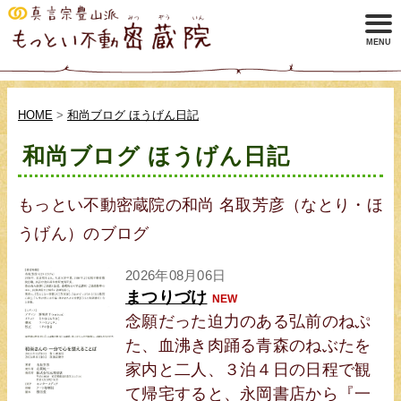
HOME
>
和尚ブログ ほうげん日記
和尚ブログ ほうげん日記
もっとい不動密蔵院の和尚 名取芳彦（なとり・ほ
うげん）のブログ
2026年08月06日
まつりづけ
NEW
念願だった迫力のある弘前のねぷ
た、血沸き肉踊る青森のねぶたを
家内と二人、３泊４日の日程で観
て帰宅すると、永岡書店から『一