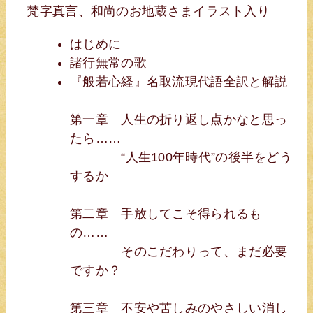
梵字真言、和尚のお地蔵さまイラスト入り
はじめに
諸行無常の歌
『般若心経』名取流現代語全訳と解説
第一章 人生の折り返し点かなと思っ
たら……
“人生100年時代”の後半をどう
するか
第二章 手放してこそ得られるも
の……
そのこだわりって、まだ必要
ですか？
第三章 不安や苦しみのやさしい消し