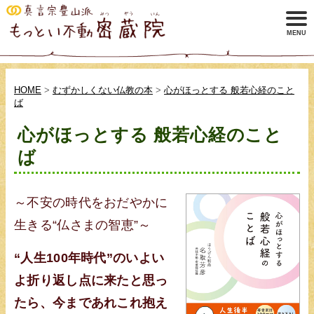
HOME
>
むずかしくない仏教の本
>
心がほっとする 般若心経のこと
ば
心がほっとする 般若心経のこと
ば
～不安の時代をおだやかに
生きる“仏さまの智恵”～
“人生100年時代”のいよい
よ折り返し点に来たと思っ
たら、今まであれこれ抱え