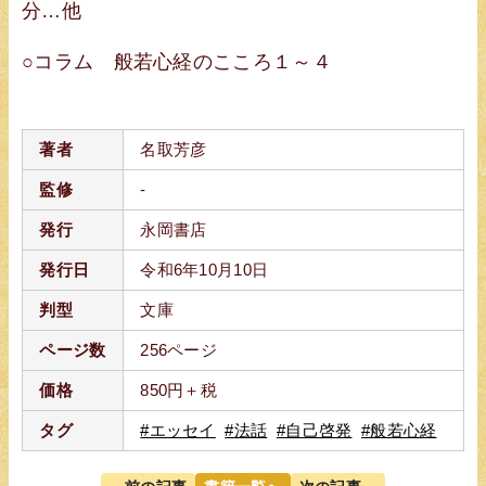
分…他
○コラム 般若心経のこころ１～４
著者
名取芳彦
監修
-
発行
永岡書店
発行日
令和6年10月10日
判型
文庫
ページ数
256ページ
価格
850円＋税
タグ
#エッセイ
#法話
#自己啓発
#般若心経