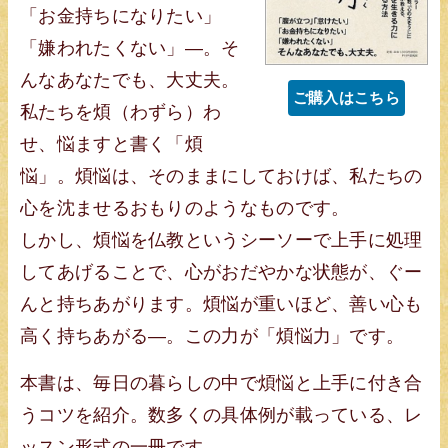
「お金持ちになりたい」
「嫌われたくない」—。そ
んなあなたでも、大丈夫。
ご購入はこちら
私たちを煩（わずら）わ
せ、悩ますと書く「煩
悩」。煩悩は、そのままにしておけば、私たちの
心を沈ませるおもりのようなものです。
しかし、煩悩を仏教というシーソーで上手に処理
してあげることで、心がおだやかな状態が、ぐー
んと持ちあがります。煩悩が重いほど、善い心も
高く持ちあがる—。この力が「煩悩力」です。
本書は、毎日の暮らしの中で煩悩と上手に付き合
うコツを紹介。数多くの具体例が載っている、レ
ッスン形式の一冊です。