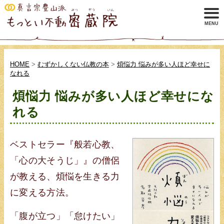
HOME
>
むずかしくない仏教の本
>
煩悩力 悩みが多い人ほど幸せに
なれる
煩悩力 悩みが多い人ほど幸せにな
れる
ベストセラー『般若心教、
「心の大そうじ」』の僧侶
が教える、煩悩を生きる力
に変える方法。
「腹が立つ」「怠けたい」