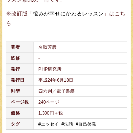
※改訂版「
悩みが幸せにかわるレッスン
」はこち
ら
著者
名取芳彦
監修
-
発行
PHP研究所
発行日
平成24年6月18日
判型
四六判／電子書籍
ページ数
240ページ
価格
1,300円＋税
タグ
#エッセイ
#法話
#自己啓発