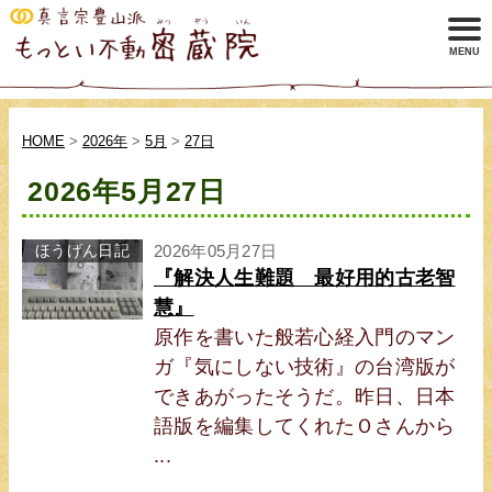
HOME
>
2026年
>
5月
>
27日
2026年5月27日
ほうげん日記
2026年05月27日
『解決人生難題 最好用的古老智
慧』
原作を書いた般若心経入門のマン
ガ『気にしない技術』の台湾版が
できあがったそうだ。昨日、日本
語版を編集してくれたＯさんから
...