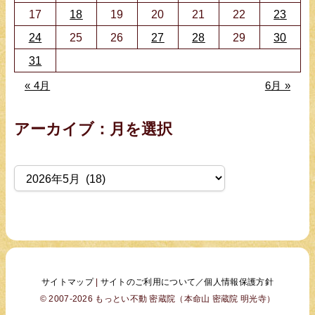
17
18
19
20
21
22
23
24
25
26
27
28
29
30
31
« 4月
6月 »
アーカイブ：月を選択
ア
ー
カ
イ
ブ
サイトマップ
|
サイトのご利用について／個人情報保護方針
© 2007-2026 もっとい不動 密蔵院（本命山 密蔵院 明光寺）