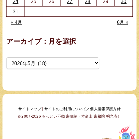
24
25
26
27
28
29
30
31
« 4月
6月 »
アーカイブ：月を選択
ア
ー
カ
イ
ブ
サイトマップ
|
サイトのご利用について／個人情報保護方針
© 2007-2026 もっとい不動 密蔵院（本命山 密蔵院 明光寺）