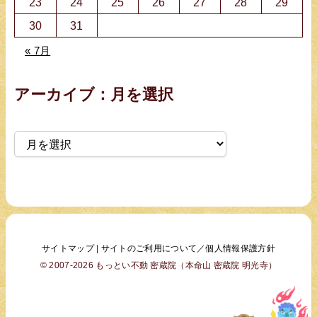
23
24
25
26
27
28
29
30
31
« 7月
アーカイブ：月を選択
ア
ー
カ
イ
ブ
サイトマップ
|
サイトのご利用について／個人情報保護方針
© 2007-2026 もっとい不動 密蔵院（本命山 密蔵院 明光寺）