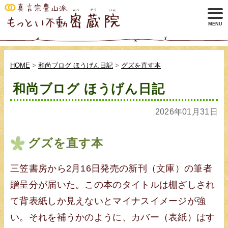
HOME
>
和尚ブログ ほうげん日記
>
グズを直す本
和尚ブログ ほうげん日記
2026年01月31日
グズを直す本
三笠書房から2月16日発売の新刊（文庫）の筆者
贈呈分が届いた。この本のタイトルは棚ざしされ
て背表紙しか見えないとマイナスイメージが強
い。それを補うかのように、カバー（表紙）はす