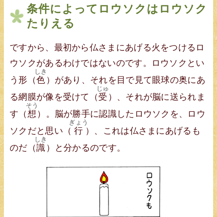
条件によってロウソクはロウソク
たりえる
ですから、最初から仏さまにあげる火をつけるロ
ウソクがあるわけではないのです。ロウソクとい
しき
う形（
色
）があり、それを目で見て眼球の奥にあ
じゅ
る網膜が像を受けて（
受
）、それが脳に送られま
そう
す（
想
）。脳が勝手に認識したロウソクを、ロウ
ぎょう
ソクだと思い（
行
）、これは仏さまにあげるも
しき
のだ（
識
）と分かるのです。