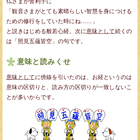
仏さまが舎利子に
「観音さまがとても素晴らしい智慧を身につける
ための修行をしていた時にね……」
と説きはじめる般若心経。次に
意味として
続くの
は「照見五蘊皆空」の句です。
意味と読みくせ
意味として
に傍線を引いたのは、お経というのは
意味の区切りと、読み方の区切りが一致しないこ
とが多いからです。