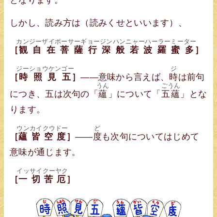
しかし、読み方は（読みくせといいます）、
カンジーザイボーサーギョージンハンニャーハーラーミーター
［
観自在菩薩行深般若波羅蜜多
］
ジーショウケンゴー
ジ
［
時照見五
］
——意味から言えば、
時
は前句
うん
ごうん
につき、五は次句の「
蘊
」について「
五蘊
」とな
ります。
ウンカイクウドー
ど
［
蘊皆空度
］
——
度
も次句についてはじめて
意味が通じます。
イッサイクーヤク
［
一切苦厄
］