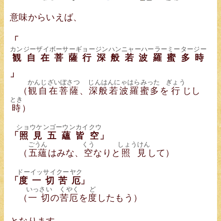
意味からいえば、
「
カンジーザイボーサーギョージンハンニャーハーラーミータージー
観自在菩薩行深般若波羅蜜多時
」
かんじざいぼさつ
じんはんにゃはらみった
ぎょう
（
観自在菩薩
、
深般若波羅蜜多
を
行
じし
とき
時
）
ショウケンゴーウンカイクウ
「
照見五蘊皆空
」
ごうん
くう
しょうけん
（
五蘊
はみな、
空
なりと
照見
して）
ドーイッサイクーヤク
「
度一切苦厄
」
いっさい
くやく
ど
（
一切
の
苦厄
を
度
したもう）
となります。