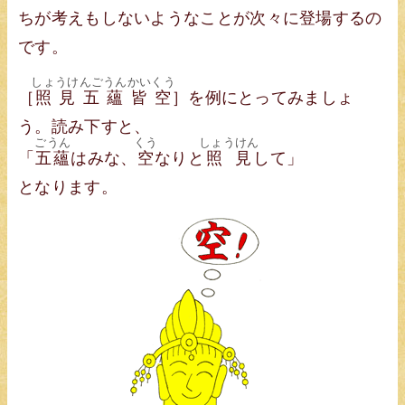
ちが考えもしないようなことが次々に登場するの
です。
しょうけんごうんかいくう
［
照見五蘊皆空
］を例にとってみましょ
う。読み下すと、
ごうん
くう
しょうけん
「
五蘊
はみな、
空
なりと
照見
して」
となります。