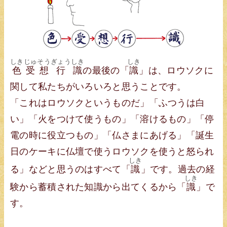
しき
じゅ
そう
ぎょう
しき
しき
色
受
想
行
識
の最後の「
識
」は、ロウソクに
関して私たちがいろいろと思うことです。
「これはロウソクというものだ」「ふつうは白
い」「火をつけて使うもの」「溶けるもの」「停
電の時に役立つもの」「仏さまにあげる」「誕生
日のケーキに仏壇で使うロウソクを使うと怒られ
しき
る」などと思うのはすべて「
識
」です。過去の経
しき
験から蓄積された知識から出てくるから「
識
」で
す。