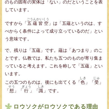
のもの固有の実体は「ない」のだということを表
しています。
ごうんかいくう
ですから「
五蘊皆空
」は「五蘊というのは、す
べからく条件によって成り立っているのだ」とい
う意味です。
で、残りは「五蘊」です。蘊は「あつまり」のこ
とです。仏教では、私たち五つのものが寄り集ま
っていると考えます。これを称して「五蘊」とい
います。
しき
じゅ
この五つのものは、後にも出てくる「
色
」「
受
」
そう
ぎょう
しき
「
想
」「
行
」「
識
」です。
ロウソクがロウソクである理由