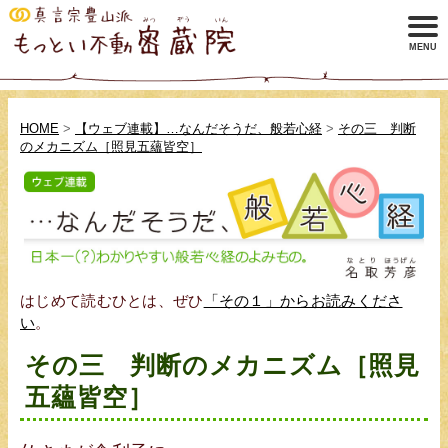
HOME
>
【ウェブ連載】…なんだそうだ、般若心経
>
その三 判断
のメカニズム［照見五蘊皆空］
はじめて読むひとは、ぜひ
「その１」からお読みくださ
い
。
その三 判断のメカニズム［照見
五蘊皆空］