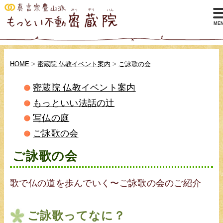
HOME
>
密蔵院 仏教イベント案内
>
ご詠歌の会
密蔵院 仏教イベント案内
もっといい法話の辻
写仏の庭
ご詠歌の会
ご詠歌の会
歌で仏の道を歩んでいく〜ご詠歌の会のご紹介
ご詠歌ってなに？