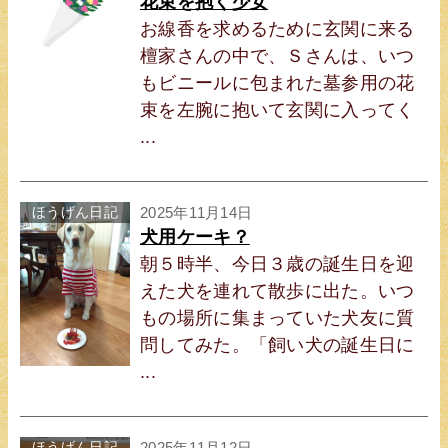
花束を抱く少女
お線香を求めるために玄関に来る
檀家さんの中で、Ｓさんは、いつ
もビニールに包まれた墓参用の花
束を左腕に抱いて玄関に入ってく
...
ほうげん日記
2025年11月14日
犬用ケーキ？
朝５時半、今日３歳の誕生日を迎
えた犬を連れて散歩に出た。いつ
もの場所に集まっていた犬友に質
問してみた。「飼い犬の誕生日に
...
ほうげん日記
2025年11月12日